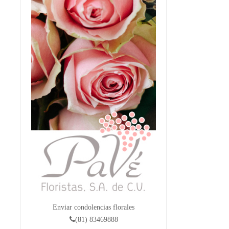
Enviar condolencias florales
(81) 83469888