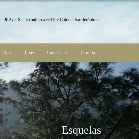
Ave. San Jerónimo #560 Pte Colonia San Jerónimo
Dijes
Lotes
Contáctenos
Florería
Esquelas