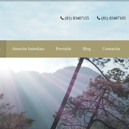
(81) 83487155
(81) 83487103
s
Atención Inmediata
Previsión
Blog
Cremación