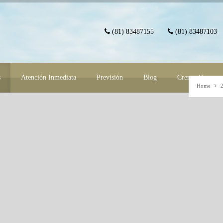
(81) 83487155
(81) 83487103
s
Atención Inmediata
Previsión
Blog
Cremación
Home
 2024
as 9:00 horas del martes 10 de septiembre en la Sala 1 de las Capillas
 San Jerónimo 64640 Monterrey NL)
a las 12:00 horas del martes 10 de septiembre en el Oratorio de las propias