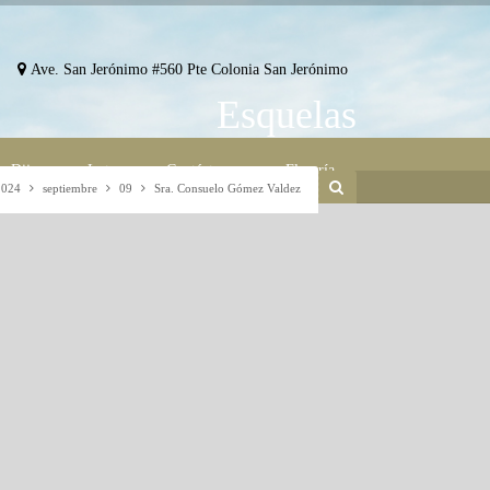
Ave. San Jerónimo #560 Pte Colonia San Jerónimo
Esquelas
Dijes
Lotes
Contáctenos
Florería
2024
septiembre
09
Sra. Consuelo Gómez Valdez
Buscar por nombre:
Atención a Mejoras