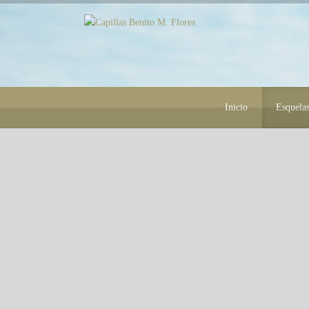
Inicio
Esquela
Sra. Consuelo Gómez Valdez
09
(+) Falleció el lunes 09 de septiembre del
SEP
a la edad de 89 años.
La velación de cuerpo presente inicia:
a l
Memorial Perpetuo (Av. San Jerónimo 401
La Misa de cuerpo presente se efectuará: