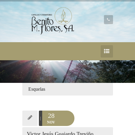
Esquelas
28
NOV
Victor Jesús Guajardo Treviño